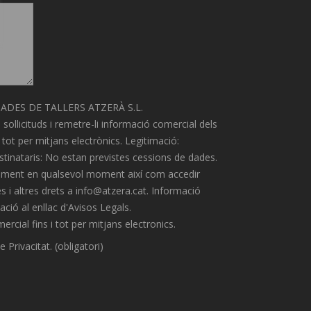
DES DE TALLERS ATZERÀ S.L.
 sollicituds i remetre-li informació comercial dels
 tot per mitjans electrònics. Legitimació:
tinataris: No estan previstes cessions de dades.
ntiment en qualsevol moment així com accedir
es i altres drets a info@atzera.cat. Informació
ació al enllac d'Avisos Legals.
cial fins i tot per mitjans electronics.
e Privacitat. (obligatori)