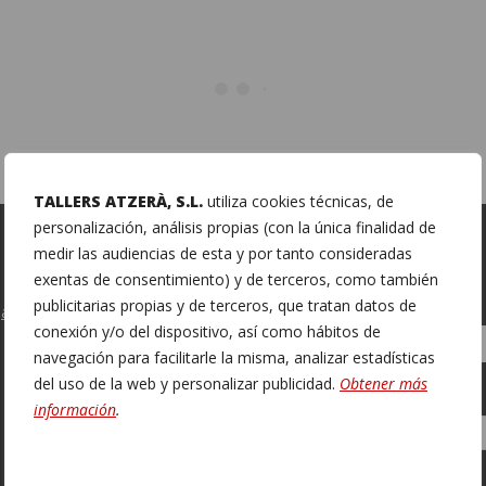
TALLERS ATZERÀ, S.L.
utiliza cookies técnicas, de
personalización, análisis propias (con la única finalidad de
medir las audiencias de esta y por tanto consideradas
Pregunta’ns
exentas de consentimiento) y de terceros, como también
publicitarias propias y de terceros, que tratan datos de
oja) Olèrdola (Barcelona)
Nom (obligatori)
conexión y/o del dispositivo, así como hábitos de
navegación para facilitarle la misma, analizar estadísticas
del uso de la web y personalizar publicidad.
Obtener más
Deixeu
Email (obligatori)
información
.
aquest
camp
buit.
Missatge