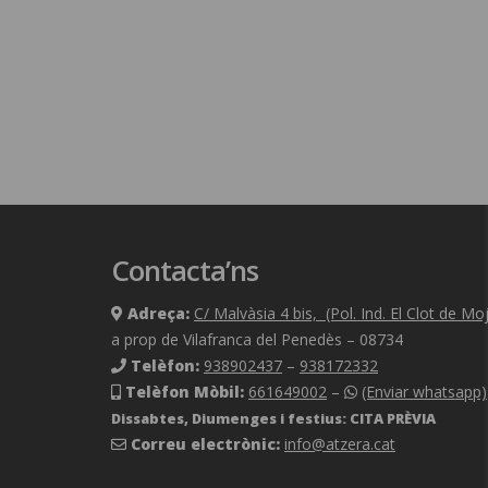
Contacta’ns
Adreça:
C/ Malvàsia 4 bis, (Pol. Ind. El Clot de M
a prop de Vilafranca del Penedès – 08734
Telèfon:
938902437
–
938172332
Telèfon Mòbil:
661649002
–
(Enviar whatsapp)
Dissabtes, Diumenges i festius: CITA PRÈVIA
Correu electrònic:
info@atzera.cat