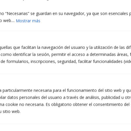
o “Necesarias” se guardan en su navegador, ya que son esenciales pa
o web....
Mostrar más
ellas que facilitan la navegación del usuario y la utilización de las d
como identificar la sesión, permitir el acceso a determinadas áreas, f
 formularios, inscripciones, seguridad, facilitar funcionalidades (vid
 particularmente necesaria para el funcionamiento del sitio web y que
1 – Barra anti intrusió
lar datos personales del usuario a través de análisis, publicidad u ot
na cookie no necesaria. Es obligatorio obtener el consentimiento del
2 – Fre de disc sobre les 4 rodes
u sitio web.
3 – Manteniment en carretera certificat