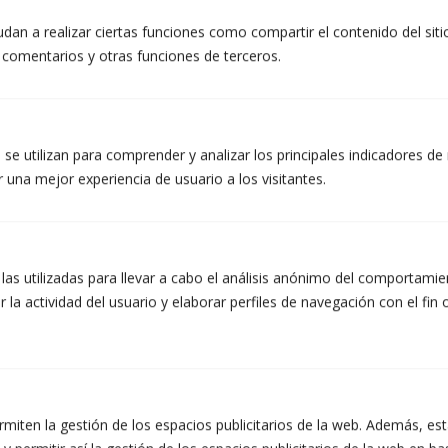
4 – Llums diürnes amb tecnologia led
dan a realizar ciertas funciones como compartir el contenido del sit
5 – Adreça assistida elèctrica
r comentarios y otras funciones de terceros.
6 – Doble eixugaparabrises
El fabricant sotmet tots els nous models a proves de xoc amb un maniquí
se utilizan para comprender y analizar los principales indicadores de 
instrumentat. De fet, durant les fases de desenvolupament, els enginyers fan
 una mejor experiencia de usuario a los visitantes.
proves de xoc virtuals utilitzant un programari específic per desenvolupar
tots els components essencials per a la seguretat de l’usuari. Les simulacions
tècniques han permès oferir un concepte de seguretat intel·ligent i complet
per garantir una cel·la de seguretat òptima en cas de col·lisió.
 las utilizadas para llevar a cabo el análisis anónimo del comportami
 la actividad del usuario y elaborar perfiles de navegación con el fin 
SISTEMA D'ÀUDIO
ermiten la gestión de los espacios publicitarios de la web. Además, e