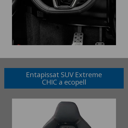
Entapissat SUV Extreme
CHIC a ecopell