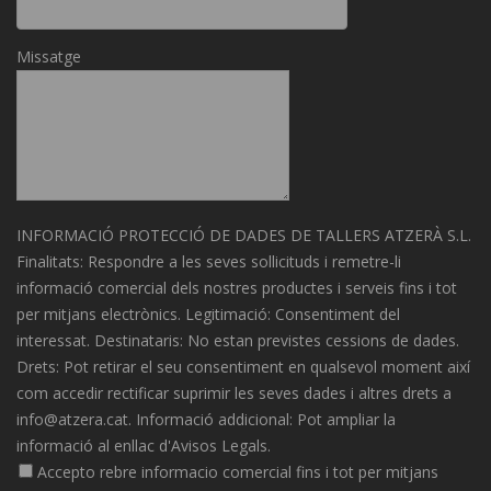
camp
buit.
Missatge
INFORMACIÓ PROTECCIÓ DE DADES DE TALLERS ATZERÀ S.L.
Finalitats: Respondre a les seves sollicituds i remetre-li
informació comercial dels nostres productes i serveis fins i tot
per mitjans electrònics. Legitimació: Consentiment del
interessat. Destinataris: No estan previstes cessions de dades.
Drets: Pot retirar el seu consentiment en qualsevol moment així
com accedir rectificar suprimir les seves dades i altres drets a
info@atzera.cat. Informació addicional: Pot ampliar la
informació al enllac d'Avisos Legals.
Accepto rebre informacio comercial fins i tot per mitjans