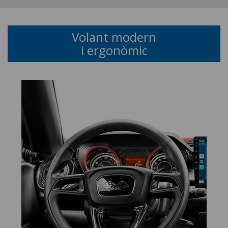
Volant modern
i ergonòmic