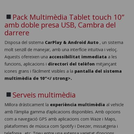
Pack Multimèdia Tablet touch 10”
amb doble presa USB, Cambra del
darrere
Disposa del sistema
CarPlay & Android Auto
, un sistema
molt senzill de manejar, amb una interfície intuïtiva i veloç.
Aquests ofereixen una
accessibilitat immediata
a les
funcions, aplicacions i
directori del telèfon
mitjançant
icones grans i fàcilment visibles a la
pantalla del sistema
multimèdia de 10″</ strong>.
Serveis multimèdia
Millora dràsticament la
experiència multimèdia
al vehicle
amb l’àmplia gamma d’aplicacions disponibles. Amb opcions
com a navegació GPS amb aplicacions com Waze i Maps,
plataformes de música com Spotify i Deezer, missatgeria i
telefonia…etc. Trieu entre una extensa varietat d’opcions