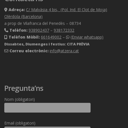
Adreça:
C/ Malvàsia 4 bis, (Pol. Ind. El Clot de Moja)
Olèrdola (Barcelona)
a prop de Vilafranca del Penedès – 08734
Telèfon:
938902437
–
938172332
Telèfon Mòbil:
661649002
–
(Enviar whatsapp)
Dissabtes, Diumenges i festius: CITA PRÈVIA
Correu electrònic:
info@atzera.cat
Pregunta’ns
Nom (obligatori)
Deixeu
Email (obligatori)
aquest