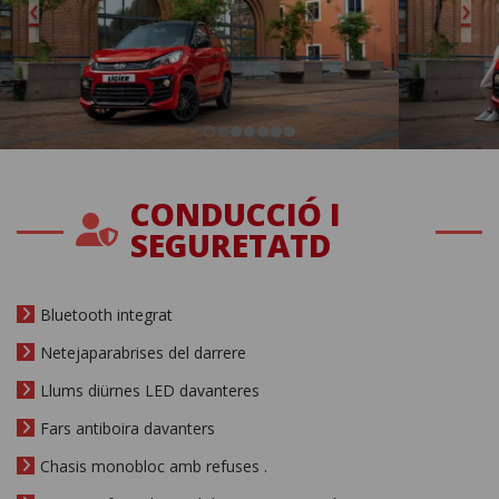
CONDUCCIÓ I
SEGURETATD
Bluetooth integrat
Netejaparabrises del darrere
Llums diürnes LED davanteres
Fars antiboira davanters
Chasis monobloc amb refuses .